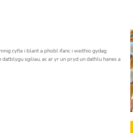
nig cyfle i blant a phobl ifanc i weithio gydag
n datblygu sgiliau, ac ar yr un pryd un dathlu hanes a