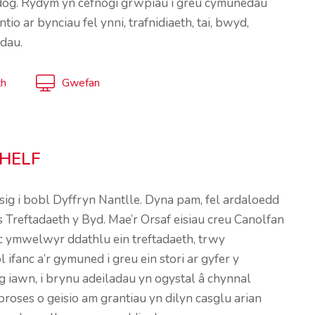
dog. Rydym yn cefnogi grwpiau i greu cymunedau
ar bynciau fel ynni, trafnidiaeth, tai, bwyd,
ddau.
h
Gwefan
HELF
sig i bobl Dyffryn Nantlle. Dyna pam, fel ardaloedd
s Treftadaeth y Byd.
Mae’r Orsaf eisiau creu Canolfan
 ac ymwelwyr ddathlu ein treftadaeth, trwy
 ifanc a’r gymuned i greu ein stori ar gyfer y
iawn, i brynu adeiladau yn ogystal â chynnal
oses o geisio am grantiau yn dilyn casglu arian