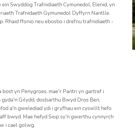
e ein Swyddog Trafnidiaeth Cymunedol, Elenid, yn
eriaeth Trafnidaeth Gymunedol Dyffyrn Nantlle.
Rhaid ffonio neu ebostio i drefnu trafnidiaeth -
ost yn Penygroes, mae'r Pantri yn gartref i
io gyda'n Gilydd, dosbarthu Bwyd Dros Ben,
fod a'n gwelediad ydi i gryfhau ein cyswllt hefo
traff bwyd. Mae hefyd Siop sy'n gwerthu cynnyrch
w i cael golwg.