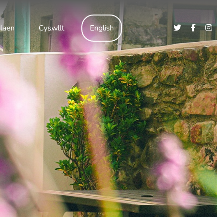
laen
Cyswllt
English