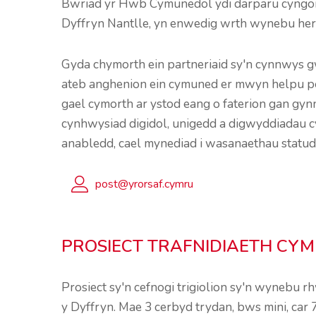
Bwriad yr Hwb Cymunedol ydi darparu cyngor,
Dyffryn Nantlle, yn enwedig wrth wynebu her
Gyda chymorth ein partneriaid sy'n cynnwys gw
ateb anghenion ein cymuned er mwyn helpu pobl
gael cymorth ar ystod eang o faterion gan gynn
cynhwysiad digidol, unigedd a digwyddiadau c
anabledd, cael mynediad i wasanaethau statud
post@yrorsaf.cymru
PROSIECT TRAFNIDIAETH CYM
Prosiect sy'n cefnogi trigiolion sy'n wynebu 
y Dyffryn. Mae 3 cerbyd trydan, bws mini, car 7