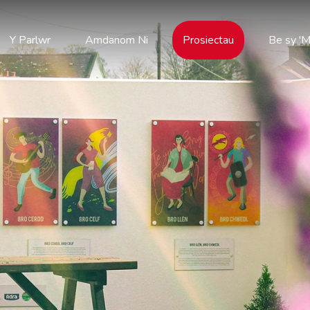
Y Parlwr
Amdanom Ni
Prosiectau
Be sy 'M