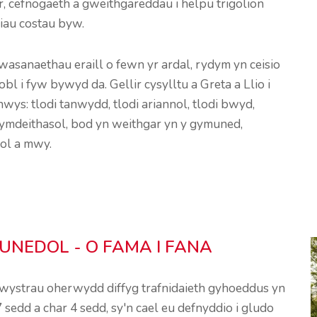
 cefnogaeth a gweithgareddau i helpu trigolion
iau costau byw.
asanaethau eraill o fewn yr ardal, rydym yn ceisio
 i fyw bywyd da. Gellir cysylltu a Greta a Llio i
wys: tlodi tanwydd, tlodi ariannol, tlodi bwyd,
ymdeithasol, bod yn weithgar yn y gymuned,
ol a mwy.
UNEDOL - O FAMA I FANA
rhwystrau oherwydd diffyg trafnidaieth gyhoeddus yn
 sedd a char 4 sedd, sy'n cael eu defnyddio i gludo