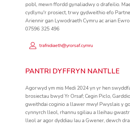
pobl, mewn ffordd gynaliadwy o drafeilio. Ma
cydlynu'r prosiect, trwy gydweithio efo Partn
Ariennir gan Lywodraeth Cymru ac arian Ewrop. 
07596 325 496
trafnidiaeth@yrorsaf.cymru
PANTRI DYFFRYN NANTLLE
Agorwyd ym mis Medi 2024 yn yr hen swyddfa b
brosiectau bwyd Yr Orsaf; Cegin Piclo, Gardd
gweithdai coginio a llawer mwy! Pwyslais y go
cynnyrch lleol, rhannu sgiliau a lleihau gwas
lleol ar agor dyddiau Iau a Gwener, dewch dra