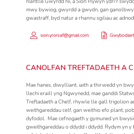
Nantlle Gwyrdd Ni, a Sion Hywyn ydri'r swyd
mwy bywiog, gwyrdd a gwydn, gan ganolbwyntio 
gwastraff, byd natur a rhannu sgiliau ac adno
sion.yrorsaf@gmail.com
Gwybodaet
CANOLFAN TREFTADAETH A C
Mae hanes, diwylliant, iaith a thirwedd yn bwy
llechi eraill yng Ngwynedd, mae ganddi Statw
Treftadaeth a Chelf, rhywle lle gall trigolion
weithgareddau celf, gan weithio efo plant, pobl
dyfodol.
Mae cefnogaeth y gymuned yn bwysig 
gweithgareddau o ddydd i ddydd. Rydym yn y br