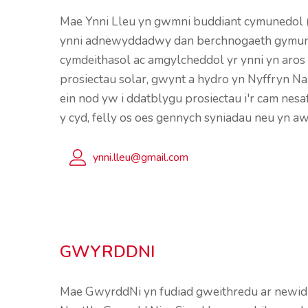
Mae Ynni Lleu yn gwmni buddiant cymunedol (C
ynni adnewyddadwy dan berchnogaeth gymune
cymdeithasol ac amgylcheddol yr ynni yn aros 
prosiectau solar, gwynt a hydro yn Nyffryn Na
ein nod yw i ddatblygu prosiectau i'r cam nes
y cyd, felly os oes gennych syniadau neu yn a
ynni.lleu@gmail.com
GWYRDDNI
Mae GwyrddNi yn fudiad gweithredu ar newid