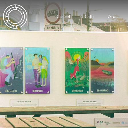
Cartref
Caffi
Aros