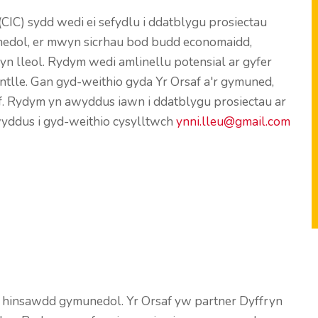
IC) sydd wedi ei sefydlu i ddatblygu prosiectau
dol, er mwyn sicrhau bod budd economaidd,
yn lleol. Rydym wedi amlinellu potensial ar gyfer
ntlle. Gan gyd-weithio gyda Yr Orsaf a'r gymuned,
af. Rydym yn awyddus iawn i ddatblygu prosiectau ar
wyddus i gyd-weithio cysylltwch
ynni.lleu@gmail.com
 hinsawdd gymunedol. Yr Orsaf yw partner Dyffryn